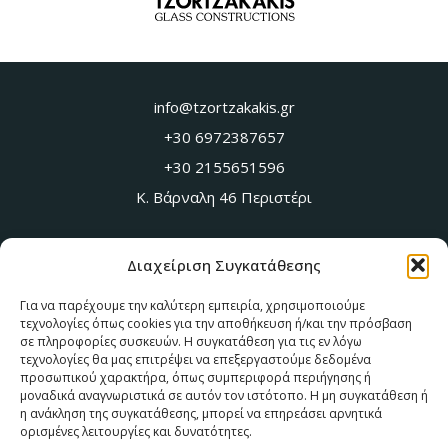
info@tzortzakakis.gr
+30 6972387657
+30 2155651596
Κ. Βάρναλη 46 Περιστέρι
Επικοινωνία
Διαχείριση Συγκατάθεσης
Υπηρεσίες
Για να παρέχουμε την καλύτερη εμπειρία, χρησιμοποιούμε
Ποιοι είμαστε
τεχνολογίες όπως cookies για την αποθήκευση ή/και την πρόσβαση
Ενδεικτικά έργα
σε πληροφορίες συσκευών. Η συγκατάθεση για τις εν λόγω
τεχνολογίες θα μας επιτρέψει να επεξεργαστούμε δεδομένα
προσωπικού χαρακτήρα, όπως συμπεριφορά περιήγησης ή
Ώρες Λειτουργίας
μοναδικά αναγνωριστικά σε αυτόν τον ιστότοπο. Η μη συγκατάθεση ή
η ανάκληση της συγκατάθεσης, μπορεί να επηρεάσει αρνητικά
Δευτέρα - Παρασκευή: 8:00 - 20:00
ορισμένες λειτουργίες και δυνατότητες.