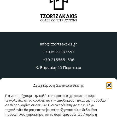
info@tzortzakakis.gr
+30 6972387657
+30 2155651596
Κ. Βάρναλη 46 Περιστέρι
Επικοινωνία
Διαχείριση Συγκατάθεσης
Υπηρεσίες
Για να παρέχουμε την καλύτερη εμπειρία, χρησιμοποιούμε
Ποιοι είμαστε
τεχνολογίες όπως cookies για την αποθήκευση ή/και την πρόσβαση
Ενδεικτικά έργα
σε πληροφορίες συσκευών. Η συγκατάθεση για τις εν λόγω
τεχνολογίες θα μας επιτρέψει να επεξεργαστούμε δεδομένα
προσωπικού χαρακτήρα, όπως συμπεριφορά περιήγησης ή
Ώρες Λειτουργίας